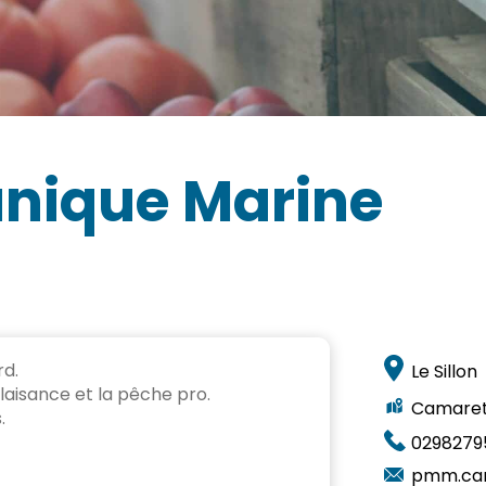
anique Marine
rd.
Le Sillon
laisance et la pêche pro.
Camare
.
0298279
pmm.cam