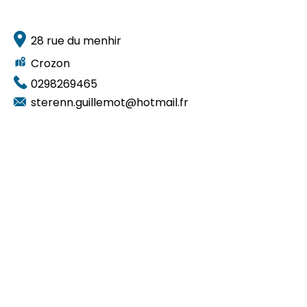
28 rue du menhir
Crozon
0298269465
sterenn.guillemot@hotmail.fr